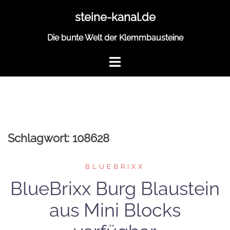
Zum
steine-kanal.de
Inhalt
springen
Die bunte Welt der Klemmbausteine
Schlagwort:
108628
BLUEBRIXX
BlueBrixx Burg Blaustein
aus Mini Blocks