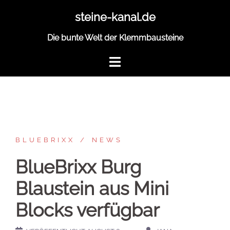
Zum
steine-kanal.de
Inhalt
springen
Die bunte Welt der Klemmbausteine
BLUEBRIXX
NEWS
BlueBrixx Burg
Blaustein aus Mini
Blocks verfügbar