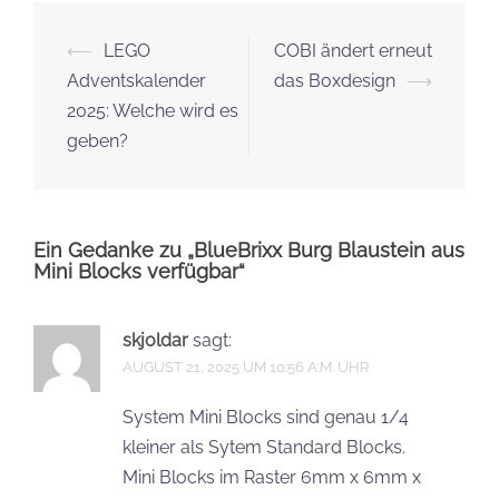
Beitrags-
⟵
LEGO
COBI ändert erneut
Navigation
Adventskalender
das Boxdesign
⟶
2025: Welche wird es
geben?
Ein Gedanke zu „
BlueBrixx Burg Blaustein aus
Mini Blocks verfügbar
“
skjoldar
sagt:
AUGUST 21, 2025 UM 10:56 A.M. UHR
System Mini Blocks sind genau 1/4
kleiner als Sytem Standard Blocks.
Mini Blocks im Raster 6mm x 6mm x