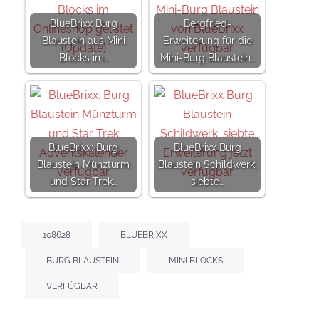
BlueBrixx Burg
Bergfried-
Blaustein aus Mini
Erweiterung für die
Blocks im…
Mini-Burg Blaustein…
BlueBrixx: Burg
BlueBrixx Burg
Blaustein Münzturm
Blaustein Schildwerk:
und Star Trek…
siebte…
108628
BLUEBRIXX
BURG BLAUSTEIN
MINI BLOCKS
VERFÜGBAR