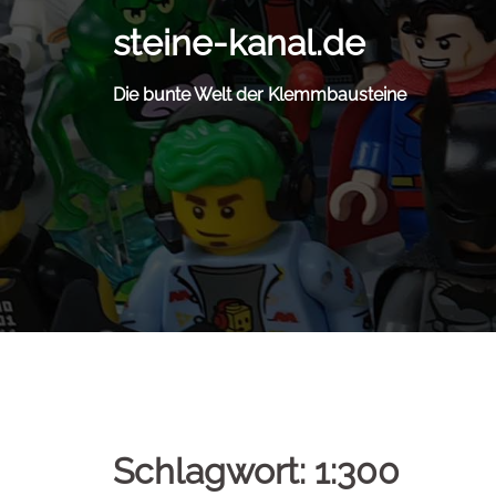
Zum
steine-kanal.de
Inhalt
springen
Die bunte Welt der Klemmbausteine
Schlagwort:
1:300