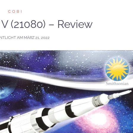
COBI
 V (21080) – Review
NTLICHT AM
MÄRZ 21, 2022