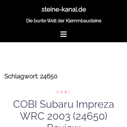
Zum
steine-kanal.de
Inhalt
springen
Die bunte Welt der Klemmbausteine
Schlagwort:
24650
COBI
COBI Subaru Impreza
WRC 2003 (24650)