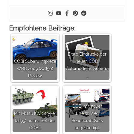
Empfohlene Beiträge:
Erste Eindrücke der
COBI Subaru Impreza
neuen COBI
WRC 2003 (24650)
Automodelle: Subaru,
Review
…
COBI mit neuer
Mit M1126 ICV Stryker
Lizenz: Vier
(2635) erstes Set der
Beechcraft Sets
COBI…
angekündigt