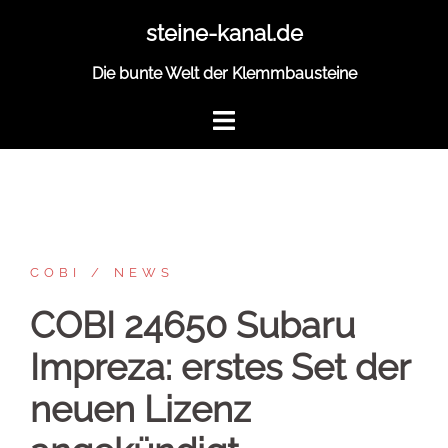
Zum
steine-kanal.de
Inhalt
springen
Die bunte Welt der Klemmbausteine
COBI
NEWS
COBI 24650 Subaru
Impreza: erstes Set der
neuen Lizenz