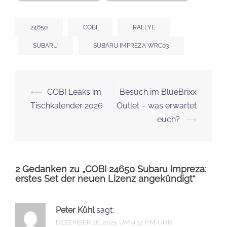
24650
COBI
RALLYE
SUBARU
SUBARU IMPREZA WRC03
Beitrags-
⟵
COBI Leaks im
Besuch im BlueBrixx
Navigation
Tischkalender 2026
Outlet – was erwartet
euch?
⟶
2 Gedanken zu „
COBI 24650 Subaru Impreza:
erstes Set der neuen Lizenz angekündigt
“
Peter Kühl
sagt:
DEZEMBER 26, 2025 UM 9:52 P.M. UHR