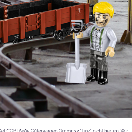
et COBI 6285 Güterwagen Ommr 32 “Linz” nicht herum. Wir