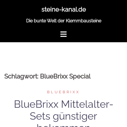
Zum
steine-kanal.de
Inhalt
springen
Die bunte Welt der Klemmbausteine
Schlagwort:
BlueBrixx Special
BLUEBRIXX
BlueBrixx Mittelalter-
Sets günstiger