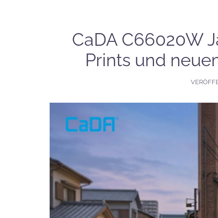
CaDA C66020W Ja
Prints und neu
VERÖFF