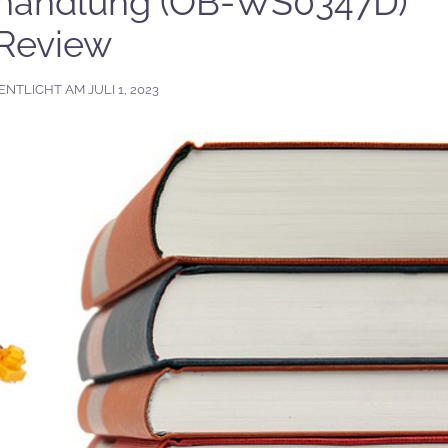
hhandlung (OB-WS0347D)
Review
ENTLICHT AM
JULI 1, 2023