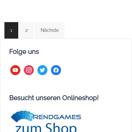
Beitragsnavigation
1
2
Nächste
Folge uns
youtube
instagram
twitter
facebook
Besucht unseren Onlineshop!