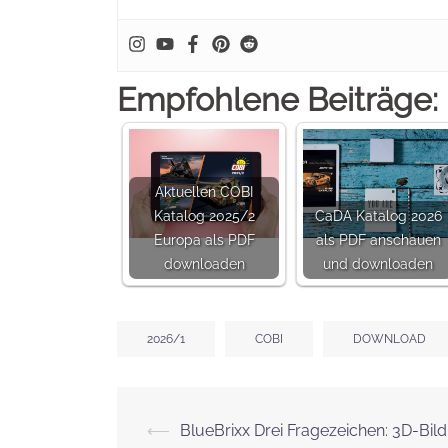
Empfohlene Beiträge:
Aktuellen COBI
Katalog 2025/2
CaDA Katalog 2026
Europa als PDF
als PDF anschauen
downloaden
und downloaden
2026/1
COBI
DOWNLOAD
Beitrags-
⟵
BlueBrixx Drei Fragezeichen: 3D-Bild