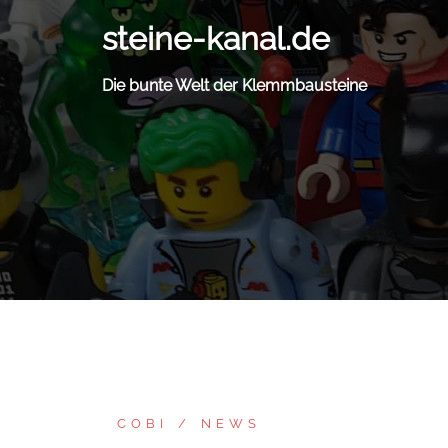
Zum
steine-kanal.de
Inhalt
springen
Die bunte Welt der Klemmbausteine
COBI
NEWS