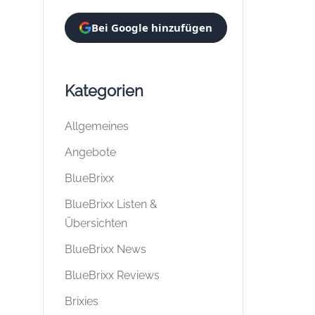
Bei Google hinzufügen
Kategorien
Allgemeines
Angebote
BlueBrixx
BlueBrixx Listen &
Übersichten
BlueBrixx News
BlueBrixx Reviews
Brixies