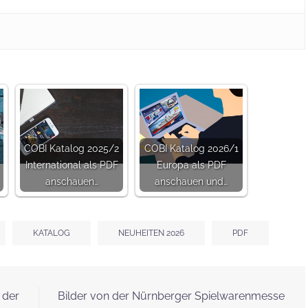
COBI Katalog 2025/2
COBI Katalog 2026/1
International als PDF
Europa als PDF
anschauen…
anschauen und…
KATALOG
NEUHEITEN 2026
PDF
 der
Bilder von der Nürnberger Spielwarenmesse