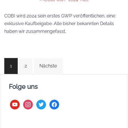
COBI wird 2024 sein erstes GWP veröffentlichen, eine
exklusive Kaufbeigabe. Alle bisher bekannten Details
haben wir zusammengefasst.
Beitragsnavigation
1
2
Nächste
Folge uns
youtube
instagram
twitter
facebook