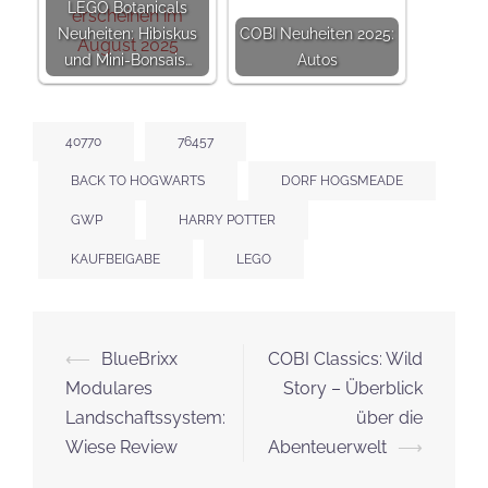
LEGO Botanicals
Neuheiten: Hibiskus
COBI Neuheiten 2025:
und Mini-Bonsais…
Autos
40770
76457
BACK TO HOGWARTS
DORF HOGSMEADE
GWP
HARRY POTTER
KAUFBEIGABE
LEGO
Beitrags-
⟵
BlueBrixx
COBI Classics: Wild
Navigation
Modulares
Story – Überblick
Landschaftssystem:
über die
Wiese Review
Abenteuerwelt
⟶