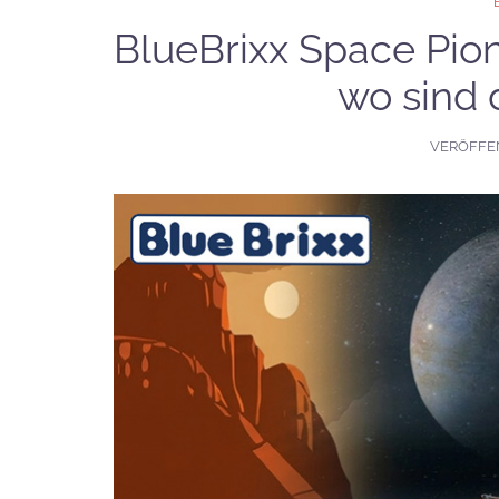
BlueBrixx Space Pio
wo sind 
VERÖFFE