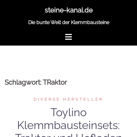
Zum
steine-kanal.de
Inhalt
springen
Die bunte Welt der Klemmbausteine
Schlagwort:
TRaktor
DIVERSE HERSTELLER
Toylino
Klemmbausteinsets: