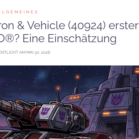
LLGEMEINES
n & Vehicle (40924) erster
O®? Eine Einschätzung
ENTLICHT AM
MAI 30, 2026