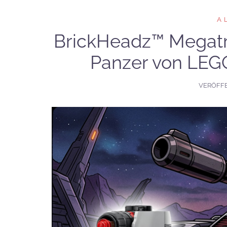
A
BrickHeadz™ Megatro
Panzer von LEG
VERÖFF