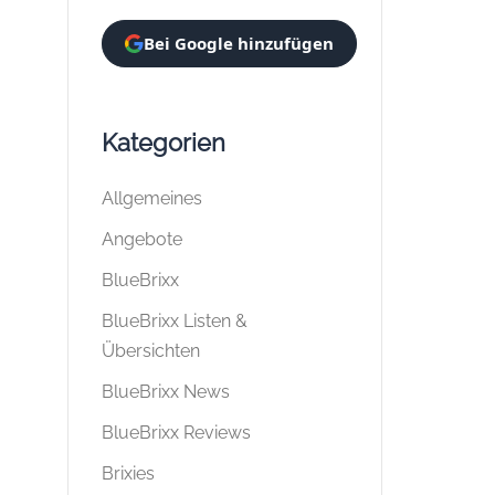
Bei Google hinzufügen
Kategorien
Allgemeines
Angebote
BlueBrixx
BlueBrixx Listen &
Übersichten
BlueBrixx News
BlueBrixx Reviews
Brixies