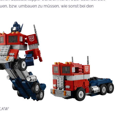
uen, bzw. umbauen zu müssen, wie sonst bei den
n LKW