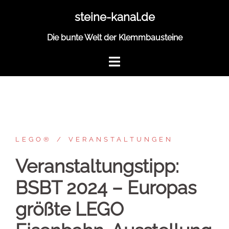
Zum
steine-kanal.de
Inhalt
springen
Die bunte Welt der Klemmbausteine
LEGO®
VERANSTALTUNGEN
Veranstaltungstipp:
BSBT 2024 – Europas
größte LEGO