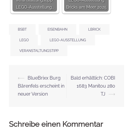
LEGO-Ausstellung…
Bricks am Meer 2025
BSBT
EISENBAHN
LBRICK
LEGO
LEGO-AUSSTELLUNG
VERANSTALTUNGSTIPP
Beitrags-
⟵
BlueBrixx Burg
Bald erhältlich: COBI
Navigation
Bärenfels erscheint in
1683 Manitou 280
neuer Version
TJ
⟶
Schreibe einen Kommentar