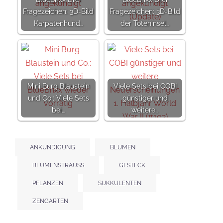
Fragezeichen: 3D-Bild
Fragezeichen: 3D-Bild
Karpatenhund…
der Toteninsel…
Mini Burg Blaustein
Viele Sets bei COBI
und Co.: Viele Sets
günstiger und
bei…
weitere…
ANKÜNDIGUNG
BLUMEN
BLUMENSTRAUSS
GESTECK
PFLANZEN
SUKKULENTEN
ZENGARTEN