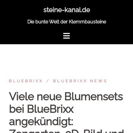
Zum
steine-kanal.de
Inhalt
springen
Die bunte Welt der Klemmbausteine
BLUEBRIXX
BLUEBRIXX NEWS
Viele neue Blumensets
bei BlueBrixx
angekündigt: