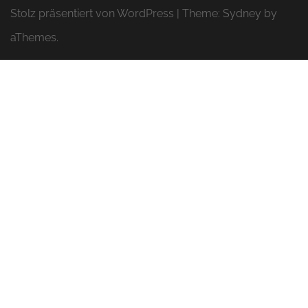
Stolz präsentiert von WordPress
|
Theme:
Sydney
by
aThemes.