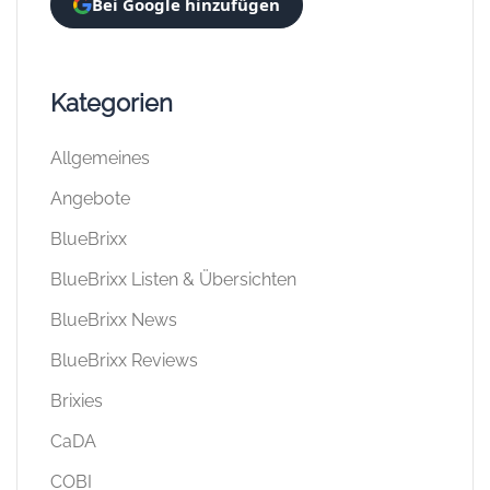
Bei Google hinzufügen
Kategorien
Allgemeines
Angebote
BlueBrixx
BlueBrixx Listen & Übersichten
BlueBrixx News
BlueBrixx Reviews
Brixies
CaDA
COBI