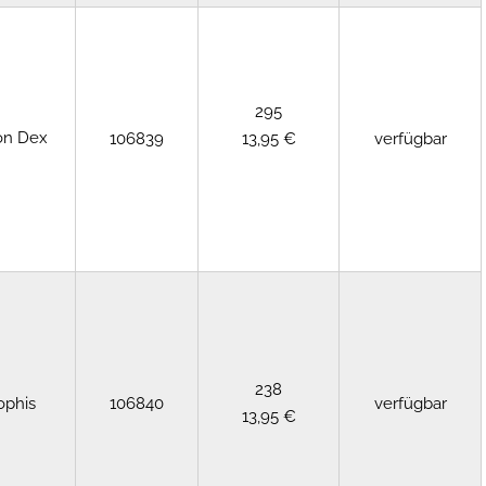
295
on Dex
106839
13,95 €
verfügbar
238
ophis
106840
verfügbar
13,95 €