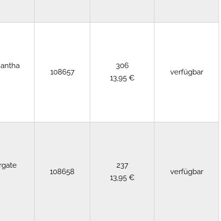
mantha
306
108657
verfügbar
13,95 €
rgate
237
108658
verfügbar
13,95 €