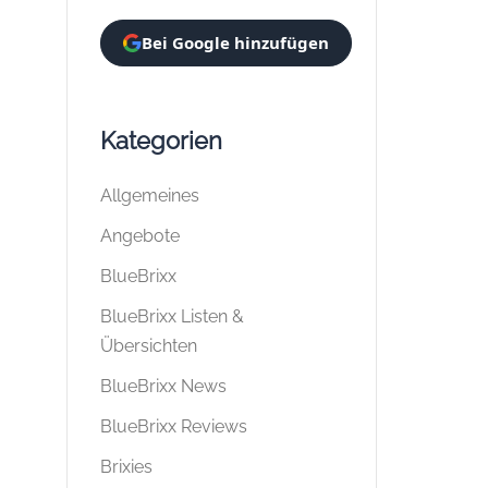
Bei Google hinzufügen
Kategorien
Allgemeines
Angebote
BlueBrixx
BlueBrixx Listen &
Übersichten
BlueBrixx News
BlueBrixx Reviews
Brixies