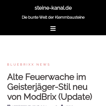
Zum
steine-kanal.de
Inhalt
springen
Die bunte Welt der Klemmbausteine
BLUEBRIXX NEWS
Alte Feuerwache im
Geisterjäger-Stil neu
von ModBrix (Update)