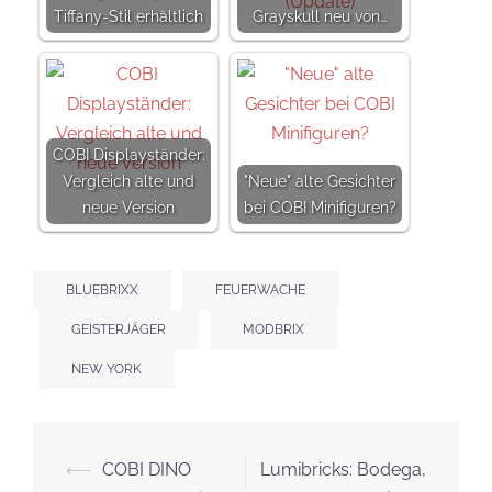
Tiffany-Stil erhältlich
Grayskull neu von…
COBI Displayständer:
Vergleich alte und
"Neue" alte Gesichter
neue Version
bei COBI Minifiguren?
BLUEBRIXX
FEUERWACHE
GEISTERJÄGER
MODBRIX
NEW YORK
Beitrags-
⟵
COBI DINO
Lumibricks: Bodega,