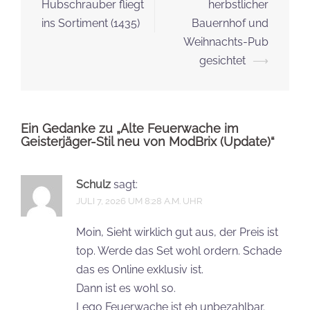
Navigation
Hubschrauber fliegt
herbstlicher
ins Sortiment (1435)
Bauernhof und
Weihnachts-Pub
gesichtet
⟶
Ein Gedanke zu „
Alte Feuerwache im
Geisterjäger-Stil neu von ModBrix (Update)
“
Schulz
sagt:
JULI 7, 2026 UM 8:28 A.M. UHR
Moin, Sieht wirklich gut aus, der Preis ist
top. Werde das Set wohl ordern. Schade
das es Online exklusiv ist.
Dann ist es wohl so.
Lego Feuerwache ist eh unbezahlbar.