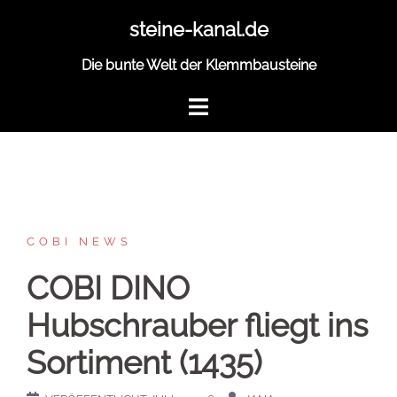
Zum
steine-kanal.de
Inhalt
springen
Die bunte Welt der Klemmbausteine
COBI NEWS
COBI DINO
Hubschrauber fliegt ins
Sortiment (1435)