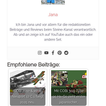
Jana
Ich bin Jana und vor allem für die redaktionellen
Beiträge und Reviews beim Steine-Kanal verantwortlich.
Ab und an zeige ich auf YouTube auch das ein oder
andere Set.
Empfohlene Beiträge:
COBI 2997 & 2998:
Mit COBI 3115 Type
Nieuport 17 C.1 fliegt
95 Ha-Go zieht erster
2025 neu…
japanischer…