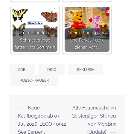
Erste BlueBrixx
Winnie Puuh 43300
Schmetterlinge
und Ferkel 43305
flattern ins Sortiment
ziehen vom…
COBI
DINO
EXKLUSIV
HUBSCHRAUBER
Beitrags-
⟵
Neue
Alte Feuerwache im
Navigation
Kaufbeigabe ab 07.
Geisterjäger-Stil neu
Juli 2026: LEGO 40912
von ModBrix
Sea Serpent
(Update)
⟶