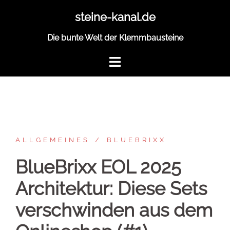
Zum
steine-kanal.de
Inhalt
springen
Die bunte Welt der Klemmbausteine
ALLGEMEINES
BLUEBRIXX
BlueBrixx EOL 2025
Architektur: Diese Sets
verschwinden aus dem