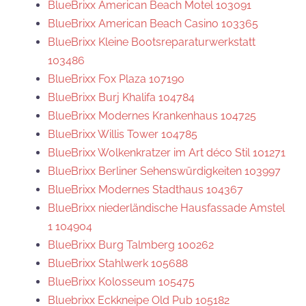
BlueBrixx American Beach Motel 103091
BlueBrixx American Beach Casino 103365
BlueBrixx Kleine Bootsreparaturwerkstatt
103486
BlueBrixx Fox Plaza 107190
BlueBrixx Burj Khalifa 104784
BlueBrixx Modernes Krankenhaus 104725
BlueBrixx Willis Tower 104785
BlueBrixx Wolkenkratzer im Art déco Stil 101271
BlueBrixx Berliner Sehenswürdigkeiten 103997
BlueBrixx Modernes Stadthaus 104367
BlueBrixx niederländische Hausfassade Amstel
1 104904
BlueBrixx Burg Talmberg 100262
BlueBrixx Stahlwerk 105688
BlueBrixx Kolosseum 105475
Bluebrixx Eckkneipe Old Pub 105182