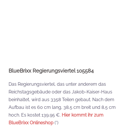
Das Regierungsviertel, das unter anderem das
Reichstagsgebäude oder das Jakob-Kaiser-Haus
beinhaltet, wird aus 3358 Teilen gebaut. Nach dem
Aufbau ist es 60 cm lang, 38,5 cm breit und 8,5 cm
hoch. Es kostet 139,95 €.
Hier kommt ihr zum
BlueBrixx Onlineshop
(*)
BlueBrixx Jin Mao Tower 105784
Im Maßstab 1:500 baut ihr den Jin Mao Tower. Er
entsteht aus 4521 Teilen und kostet 179,95 €.
Hier
kommt ihr zum Set im BlueBrixx Onlineshop
(*)