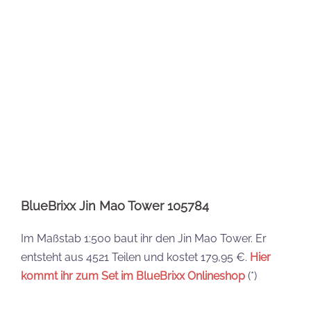
BlueBrixx Taipei 101 105783
Ebenfalls im Maßstab 1:500 entsteht der Taipeh, der
ehemals höchste Wolkenkratzer der Welt. Mit 101
Stockwerken thront er über der Hauptstadt Taiwans.
Ihr baut den Turm aus 5068 Teilen, das Set kostet
189,95 €.
Hier kommt ihr zum Taipeh Tower im
BlueBrixx-Onlineshop
(*)
Eure Meinung