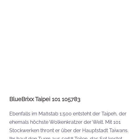
Ab und an zeige ich auf YouTube auch das ein oder
andere Set.
Empfohlene Beiträge:
BlueBrixx EOL 2025
BlueBrixx EOL 2025
Eisenbahn: Diese
Militär: Diese Sets
Sets…
verschwinden…
BlueBrixx EOL 2025
COBI EOL 2025 Liste: