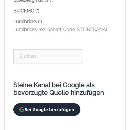
BlueBrixx News
BlueBrixx Reviews
Brixies
CaDA
COBI
COBI Classics
COBI Historisch
COBI Listen & Übersichten
COBI Neuheiten
COBI News
COBI Q&As
COBI Reviews
Diverse Hersteller