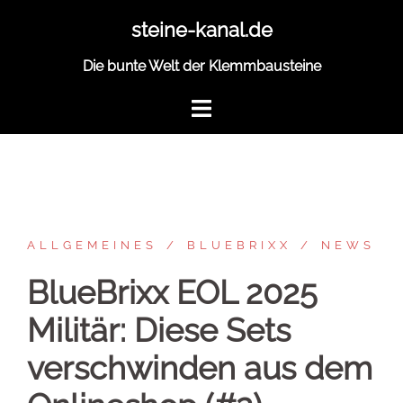
Zum
steine-kanal.de
Inhalt
springen
Die bunte Welt der Klemmbausteine
ALLGEMEINES
BLUEBRIXX
NEWS
BlueBrixx EOL 2025
Militär: Diese Sets
verschwinden aus dem