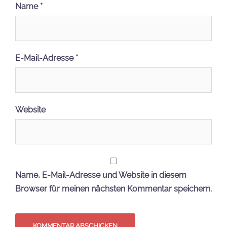
Besucht unseren Onlineshop!
Unterstützt den Steine Kanal
Wir freuen uns, wenn ihr unseren Blog und
unsere Arbeit unterstützen wollt!
Dies könnt ihr ganz einfach machen, wenn ihr für
eure nächste Klemmbaustein Bestellung einen
unserer folgenden Affiliate-Links verwendet: