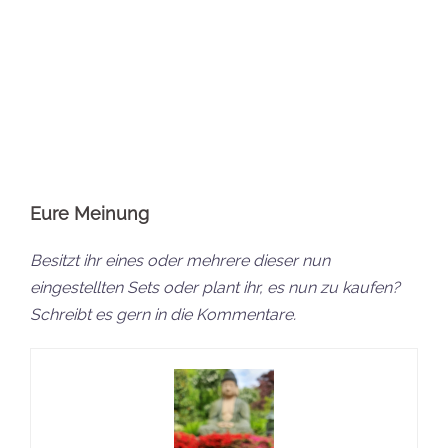
Ab und an zeige ich auf YouTube auch das ein oder
andere Set.
Empfohlene Beiträge:
BlueBrixx EOL 2025
BlueBrixx EOL 2025
Architektur: Diese
Eisenbahn: Diese
Sets…
Sets…
BlueBrixx EOL 2025