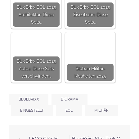
Erforderliche Felder sind mit
*
markiert
Kommentar
Name
*
E-Mail-Adresse
*