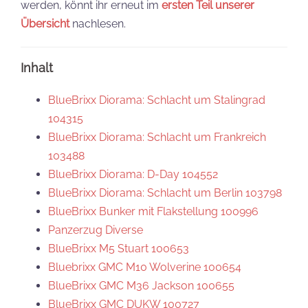
werden, könnt ihr erneut im
ersten Teil unserer
Übersicht
nachlesen.
Inhalt
BlueBrixx Diorama: Schlacht um Stalingrad
104315
BlueBrixx Diorama: Schlacht um Frankreich
103488
BlueBrixx Diorama: D-Day 104552
BlueBrixx Diorama: Schlacht um Berlin 103798
BlueBrixx Bunker mit Flakstellung 100996
Panzerzug Diverse
BlueBrixx M5 Stuart 100653
Bluebrixx GMC M10 Wolverine 100654
BlueBrixx GMC M36 Jackson 100655
BlueBrixx GMC DUKW 100727