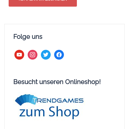
Werbung:
BlueBrixx (*)
LEGO Onlineshop (*)
Figuworld24 (*)
ebay (*)
Spielzeug Fuchs (*)
BRICKMO (*)
Lumibricks (*)
Lumibricks 10% Rabatt-Code: STEINEKANAL
Suchen
nach: