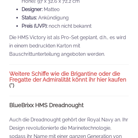
Höhe): 97 x 32,6 x 72,2 cm
Designer:
Matteo
Status:
Ankündigung
Preis (UVP):
noch nicht bekannt
Die HMS Victory ist als Pro-Set geplant, d.h., es wird
in einem bedruckten Karton mit
Bauschrittunterteilung angeboten werden.
Weitere Schiffe wie die Brigantine oder die
Fregatte der Admiralität könnt ihr hier kaufen
(*)
BlueBrixx HMS Dreadnought
Auch die Dreadnought gehört der Royal Navy an. Ihr
Design revolutionierte die Marinetechnologie,
sodass ihr Name mit einer ganzen Generation von