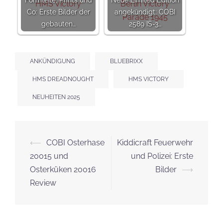
Co: Erste Bilder der
angekündigt: COBI
gebauten…
2589 IS-3…
ANKÜNDIGUNG
BLUEBRIXX
HMS DREADNOUGHT
HMS VICTORY
NEUHEITEN 2025
Beitrags-
⟵
COBI Osterhase
Kiddicraft Feuerwehr
Navigation
20015 und
und Polizei: Erste
Osterküken 20016
Bilder
⟶
Review