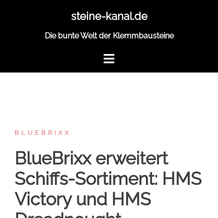
Zum
steine-kanal.de
Inhalt
springen
Die bunte Welt der Klemmbausteine
BLUEBRIXX
BlueBrixx erweitert
Schiffs-Sortiment: HMS
Victory und HMS