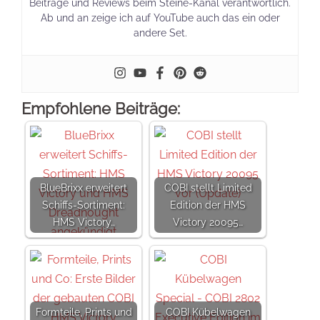
Beiträge und Reviews beim Steine-Kanal verantwortlich.
Ab und an zeige ich auf YouTube auch das ein oder
andere Set.
Empfohlene Beiträge:
BlueBrixx erweitert
COBI stellt Limited
Schiffs-Sortiment:
Edition der HMS
HMS Victory…
Victory 20095…
Formteile, Prints und
COBI Kübelwagen