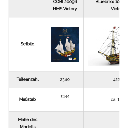
COBI 20096
Bluebrixx 1088
HMS Victory
Victory
Setbild
Teileanzahl
2380
4227
1:144
Maßstab
ca. 1:72
Maße des
Modells