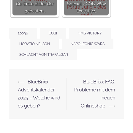
Co: Erste Bilder der
Special - COBI 2802
gebauten…
Executive…
20096
COBI
HMS VICTORY
HORATIO NELSON
NAPOLEONIC WARS
SCHLACHT VON TRAFALGAR
Beitrags-
⟵
BlueBrixx
BlueBrixx FAQ:
Navigation
Adventskalender
Probleme mit dem
2025 – Welche wird
neuen
es geben?
Onlineshop
⟶