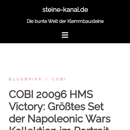
Zum
steine-kanal.de
Inhalt
springen
Die bunte Welt der Klemmbausteine
BLUEBRIXX
COBI
COBI 20096 HMS
Victory: Größtes Set
der Napoleonic Wars