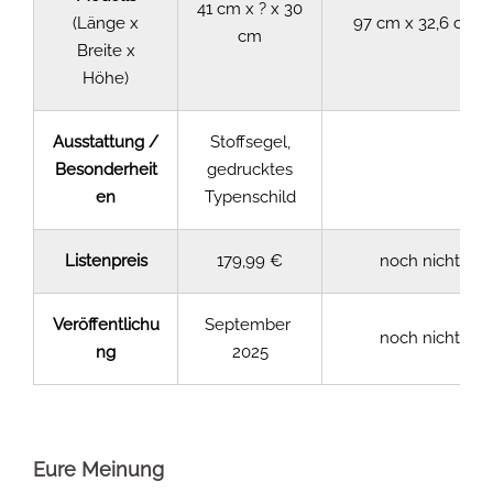
41 cm x ? x 30
(Länge x
97 cm x 32,6 cm x
cm
Breite x
Höhe)
Ausstattung /
Stoffsegel,
Besonderheit
gedrucktes
en
Typenschild
Listenpreis
179,99 €
noch nicht be
Veröffentlichu
September
noch nicht be
ng
2025
Eure Meinung