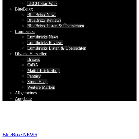
LEGO Star Wars
BlueBrixx
BlueBrixx News
BlueBrixx Reviews
BlueBrixx Listen & Übersichten
Lumibricks
Lumibricks News
Lumibricks Reviews
Lumibricks Listen & Übersichten
Diverse Hersteller
Brixies
CaDA
Mattel Brick Shop
Pantasy
Stone Heap
Weitere Marken
Allgemeines
Angebote
BlueBrixx
NEWS