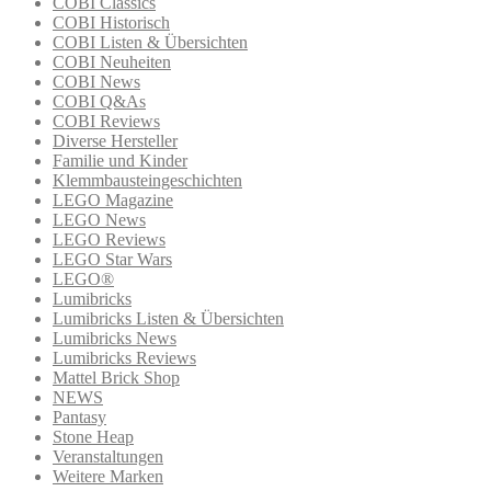
COBI Classics
COBI Historisch
COBI Listen & Übersichten
COBI Neuheiten
COBI News
COBI Q&As
COBI Reviews
Diverse Hersteller
Familie und Kinder
Klemmbausteingeschichten
LEGO Magazine
LEGO News
LEGO Reviews
LEGO Star Wars
LEGO®
Lumibricks
Lumibricks Listen & Übersichten
Lumibricks News
Lumibricks Reviews
Mattel Brick Shop
NEWS
Pantasy
Stone Heap
Veranstaltungen
Weitere Marken