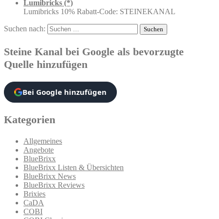
Lumibricks (*)
Lumibricks 10% Rabatt-Code: STEINEKANAL
Suchen nach:
Steine Kanal bei Google als bevorzugte
Quelle hinzufügen
Bei Google hinzufügen
Kategorien
Allgemeines
Angebote
BlueBrixx
BlueBrixx Listen & Übersichten
BlueBrixx News
BlueBrixx Reviews
Brixies
CaDA
COBI