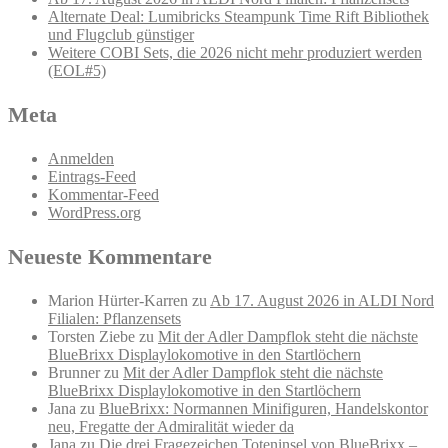
Alternate Deal: Lumibricks Steampunk Time Rift Bibliothek
und Flugclub günstiger
Weitere COBI Sets, die 2026 nicht mehr produziert werden
(EOL#5)
Meta
Anmelden
Eintrags-Feed
Kommentar-Feed
WordPress.org
Neueste Kommentare
Marion Hürter-Karren
zu
Ab 17. August 2026 in ALDI Nord
Filialen: Pflanzensets
Torsten Ziebe
zu
Mit der Adler Dampflok steht die nächste
BlueBrixx Displaylokomotive in den Startlöchern
Brunner
zu
Mit der Adler Dampflok steht die nächste
BlueBrixx Displaylokomotive in den Startlöchern
Jana
zu
BlueBrixx: Normannen Minifiguren, Handelskontor
neu, Fregatte der Admiralität wieder da
Jana
zu
Die drei Fragezeichen Toteninsel von BlueBrixx –