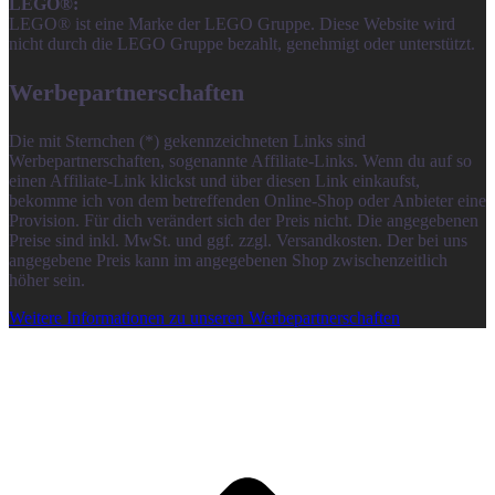
LEGO®:
LEGO® ist eine Marke der LEGO Gruppe. Diese Website wird
nicht durch die LEGO Gruppe bezahlt, genehmigt oder unterstützt.
Werbepartnerschaften
Die mit Sternchen (*) gekennzeichneten Links sind
Werbepartnerschaften, sogenannte Affiliate-Links. Wenn du auf so
einen Affiliate-Link klickst und über diesen Link einkaufst,
bekomme ich von dem betreffenden Online-Shop oder Anbieter eine
Provision. Für dich verändert sich der Preis nicht. Die angegebenen
Preise sind inkl. MwSt. und ggf. zzgl. Versandkosten. Der bei uns
angegebene Preis kann im angegebenen Shop zwischenzeitlich
höher sein.
Weitere Informationen zu unseren Werbepartnerschaften