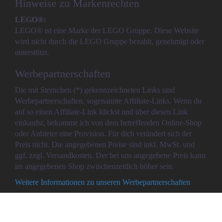
Hinweise zu Markenrechten
LEGO®:
LEGO® ist eine Marke der LEGO Gruppe. Diese Website
wird nicht durch die LEGO Gruppe bezahlt, genehmigt oder
unterstützt.
Werbepartnerschaften
Die mit Sternchen (*) gekennzeichneten Links sind
Werbepartnerschaften, sogenannte Affiliate-Links. Wenn du
auf so einen Affiliate-Link klickst und über diesen Link
einkaufst, bekomme ich von dem betreffenden Online-Shop
oder Anbieter eine Provision. Für dich verändert sich der
Preis nicht. Die angegebenen Preise sind inkl. MwSt. und
ggf. zzgl. Versandkosten. Der bei uns angegebene Preis kann
im angegebenen Shop zwischenzeitlich höher sein.
Weitere Informationen zu unseren Werbepartnerschaften