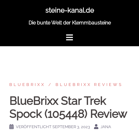
Zum
steine-kanal.de
Inhalt
springen
Die bunte Welt der Klemmbausteine
BLUEBRIXX
BLUEBRIXX REVIEWS
BlueBrixx Star Trek
Spock (105448) Review
VERÖFFENTLICHT
SEPTEMBER 3, 2023
JANA