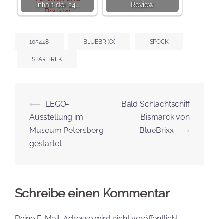
Inhalt der 24…
Review
105448
BLUEBRIXX
SPOCK
STAR TREK
Beitrags-
⟵
LEGO-
Bald Schlachtschiff
Navigation
Ausstellung im
Bismarck von
Museum Petersberg
BlueBrixx
⟶
gestartet
Schreibe einen Kommentar
Deine E-Mail-Adresse wird nicht veröffentlicht.