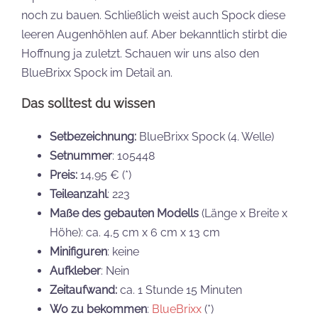
noch zu bauen. Schließlich weist auch Spock diese
leeren Augenhöhlen auf. Aber bekanntlich stirbt die
Hoffnung ja zuletzt. Schauen wir uns also den
BlueBrixx Spock im Detail an.
Das solltest du wissen
Setbezeichnung:
BlueBrixx Spock (4. Welle)
Setnummer
: 105448
Preis:
14,95 € (*)
Teileanzahl
: 223
Maße des gebauten Modells
(Länge x Breite x
Höhe): ca. 4,5 cm x 6 cm x 13 cm
Minifiguren
: keine
Aufkleber
: Nein
Zeitaufwand:
ca. 1 Stunde 15 Minuten
Wo zu bekommen
:
BlueBrixx
(*)