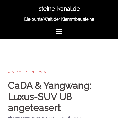
Zum
steine-kanal.de
Inhalt
springen
Die bunte Welt der Klemmbausteine
CADA
NEWS
CaDA & Yangwang:
Luxus-SUV U8
angeteasert