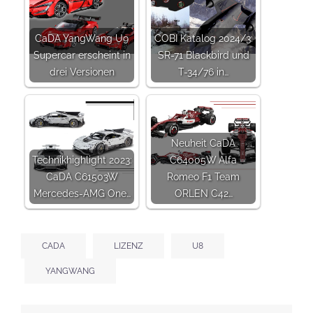
CaDA YangWang U9
COBI Katalog 2024/3:
Supercar erscheint in
SR-71 Blackbird und
drei Versionen
T-34/76 in…
Neuheit CaDA
Technikhighlight 2023:
C64005W Alfa
CaDA C61503W
Romeo F1 Team
Mercedes-AMG One…
ORLEN C42…
CADA
LIZENZ
U8
YANGWANG