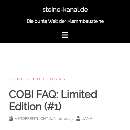
Zum
steine-kanal.de
Inhalt
springen
Die bunte Welt der Klemmbausteine
COBI
COBI Q&AS
COBI FAQ: Limited
Edition (#1)
VERÖFFENTLICHT
JUNI 10, 2025
JANA