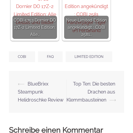
COBI 5753 Dornier DO
Neue Limited Edition
17Z-2 Limited Edition:
angekündigt : COBI
Alle…
2581…
COBI
FAQ
LIMITED EDITION
Beitrags-
⟵
BlueBrixx
Top Ten: Die besten
Navigation
Steampunk
Drachen aus
Helidroschke Review
Klemmbausteinen
⟶
Schreibe einen Kommentar