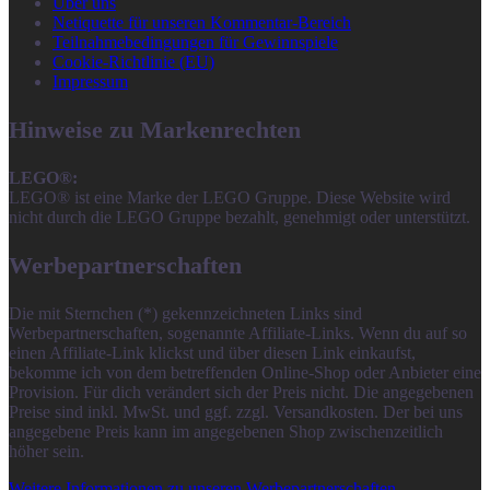
Über uns
Netiquette für unseren Kommentar-Bereich
Teilnahmebedingungen für Gewinnspiele
Cookie-Richtlinie (EU)
Impressum
Hinweise zu Markenrechten
LEGO®:
LEGO® ist eine Marke der LEGO Gruppe. Diese Website wird
nicht durch die LEGO Gruppe bezahlt, genehmigt oder unterstützt.
Werbepartnerschaften
Die mit Sternchen (*) gekennzeichneten Links sind
Werbepartnerschaften, sogenannte Affiliate-Links. Wenn du auf so
einen Affiliate-Link klickst und über diesen Link einkaufst,
bekomme ich von dem betreffenden Online-Shop oder Anbieter eine
Provision. Für dich verändert sich der Preis nicht. Die angegebenen
Preise sind inkl. MwSt. und ggf. zzgl. Versandkosten. Der bei uns
angegebene Preis kann im angegebenen Shop zwischenzeitlich
höher sein.
Weitere Informationen zu unseren Werbepartnerschaften