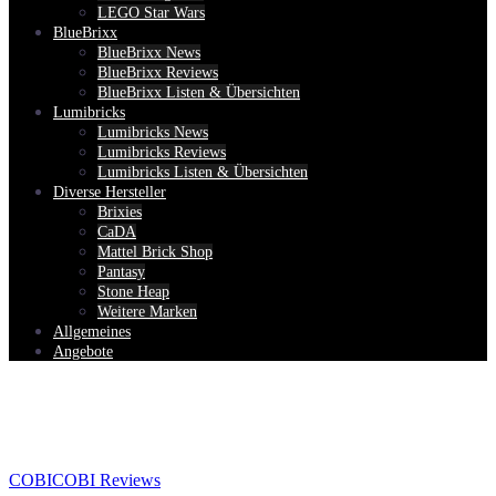
LEGO Star Wars
BlueBrixx
BlueBrixx News
BlueBrixx Reviews
BlueBrixx Listen & Übersichten
Lumibricks
Lumibricks News
Lumibricks Reviews
Lumibricks Listen & Übersichten
Diverse Hersteller
Brixies
CaDA
Mattel Brick Shop
Pantasy
Stone Heap
Weitere Marken
Allgemeines
Angebote
COBI
COBI Reviews