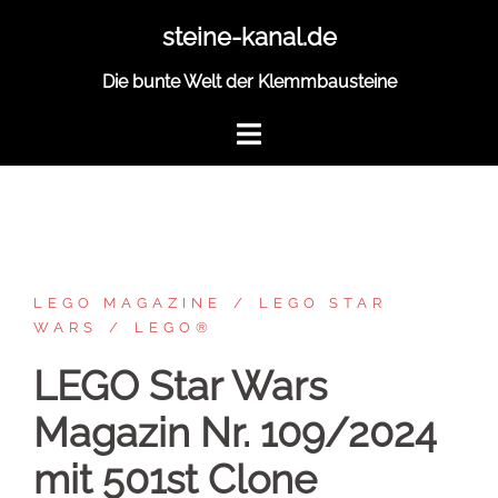
Zum
steine-kanal.de
Inhalt
springen
Die bunte Welt der Klemmbausteine
LEGO MAGAZINE
LEGO STAR
WARS
LEGO®
LEGO Star Wars
Magazin Nr. 109/2024
mit 501st Clone