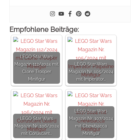
Empfohlene Beiträge:
LEGO Star Wars
Magazin 112/2024 mit
LEGO Star Wars
Clone Trooper
Magazin Nr. 105/2024
Minifigur
mit Imperator…
LEGO Star Wars
LEGO Star Wars
Magazin Nr. 107/2024
Magazin Nr. 106/2024
mit Chewbacca
mit Coruscant…
Minifigur