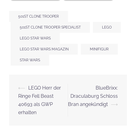
501ST CLONE TROOPER
501ST CLONE TROOPER SPECIALIST
LEGO
LEGO STAR WARS
LEGO STAR WARS MAGAZIN
MINIFIGUR
STAR WARS
Beitrags-
⟵
LEGO Herr der
BlueBrixx:
Navigation
Ringe Fell Beast
Draculaburg Schloss
40693 als GWP
Bran angekündigt
⟶
erhalten