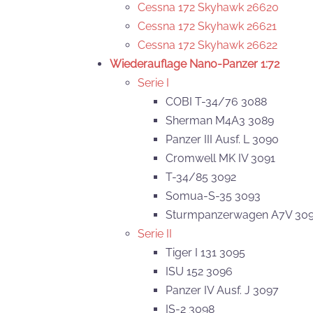
Cessna 172 Skyhawk 26620
Cessna 172 Skyhawk 26621
Cessna 172 Skyhawk 26622
Wiederauflage Nano-Panzer
1:72
Serie I
COBI T-34/76 3088
Sherman M4A3 3089
Panzer III Ausf. L 3090
Cromwell MK IV 3091
T-34/85 3092
Somua-S-35 3093
Sturmpanzerwagen A7V 30
Serie II
Tiger I 131 3095
ISU 152 3096
Panzer IV Ausf. J 3097
IS-2 3098