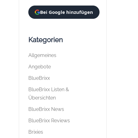
Bei Google hinzufügen
Kategorien
Allgemeines
Angebote
BlueBrixx
BlueBrixx Listen &
Übersichten
BlueBrixx News
BlueBrixx Reviews
Brixies