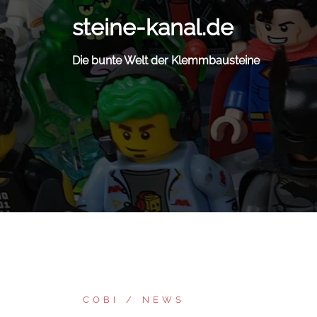
Zum
steine-kanal.de
Inhalt
springen
Die bunte Welt der Klemmbausteine
COBI
NEWS