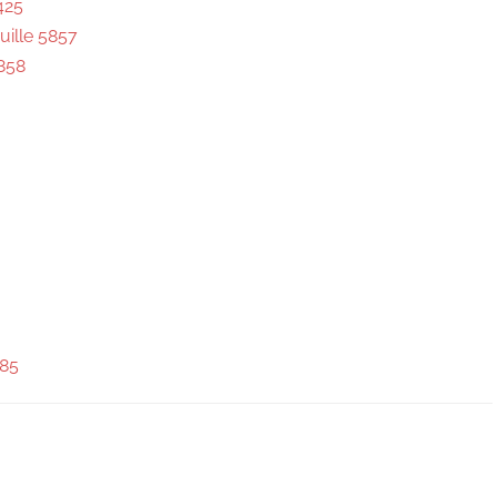
425
uille 5857
858
585