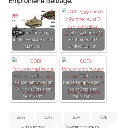
Empfohlene Beiträge:
COBI Panzer VI Tiger
COBI 2599 Panzer V
in den Versionen 3122,
Panther Ausf D.
3123 und…
Limited Edition…
COBI
COBI
Panzerkampfwagen
Panzerkampfwagen II
IV in den Versionen
in den Versionen
2591, 2592…
2596, 2597…
2599
2654
2655
COBI
LIMITED EDITION
PANZER V PANTHER