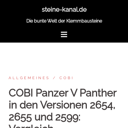
Zum
steine-kanal.de
Inhalt
springen
Die bunte Welt der Klemmbausteine
ALLGEMEINES
COBI
COBI Panzer V Panther
in den Versionen 2654,
2655 und 2599: