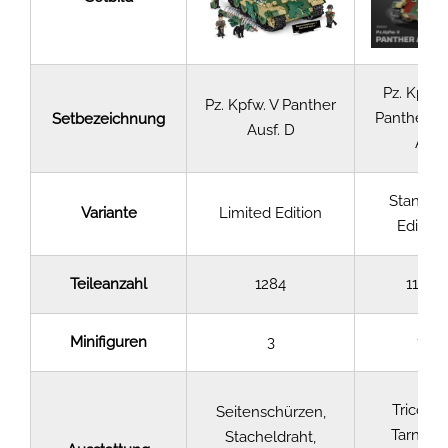
Pz. Kpfw.
Pz. Kpfw. V Panther
Panther Au
Setbezeichnung
Ausf. D
A
Standar
Variante
Limited Edition
Edition
Teileanzahl
1284
1152
Minifiguren
3
1
Tricolor-
Seitenschürzen,
Tarnung
Stacheldraht,