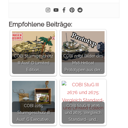
Empfohlene Beiträge:
COBI Sturmgeschütz
COBI zeigt Bilder des
III Ausf. D Limited
M18 Hellcat
Edition…
Prototypen aus der…
COBI 2285
COBI StuG III 2676
Sturmgeschütz III
und 2675: Vergleich
Ausf. G Executive…
Standard- und…