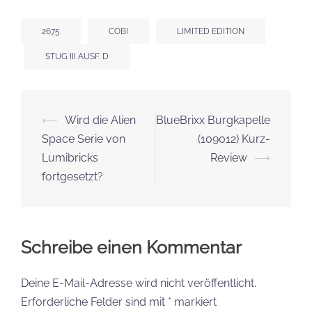
2675
COBI
LIMITED EDITION
STUG III AUSF. D
Beitrags-
⟵
Wird die Alien
BlueBrixx Burgkapelle
Navigation
Space Serie von
(109012) Kurz-
Lumibricks
Review
⟶
fortgesetzt?
Schreibe einen Kommentar
Deine E-Mail-Adresse wird nicht veröffentlicht.
Erforderliche Felder sind mit
*
markiert