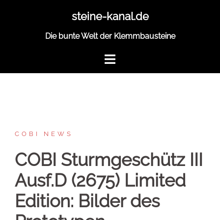
Zum
steine-kanal.de
Inhalt
springen
Die bunte Welt der Klemmbausteine
COBI NEWS
COBI Sturmgeschütz III
Ausf.D (2675) Limited
Edition: Bilder des