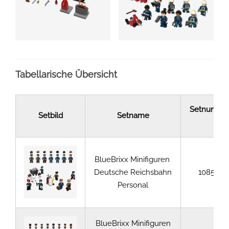
Tabellarische Übersicht
Setnumme
Setbild
Setname
BlueBrixx Minifiguren
Deutsche Reichsbahn
108563
Personal
BlueBrixx Minifiguren