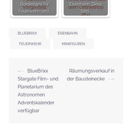
Boxdesigns für
Eisenbahn: Diese
Feuerwehr- und…
Sets…
BLUEBRIXX
EISENBAHN
FEUERWEHR
MINIFIGUREN
Beitrags-
⟵
BlueBrixx
Räumungsverkauf in
Navigation
Stargate Film- und
der Bausteinecke
⟶
Planetarium des
Astronomen
Adventskalender
verfügbar