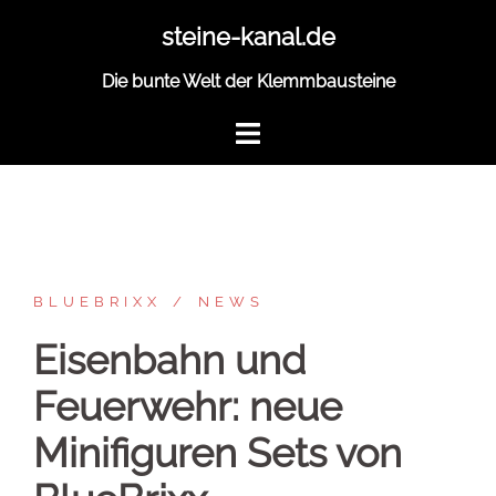
Zum
steine-kanal.de
Inhalt
springen
Die bunte Welt der Klemmbausteine
BLUEBRIXX
NEWS
Eisenbahn und
Feuerwehr: neue
Minifiguren Sets von