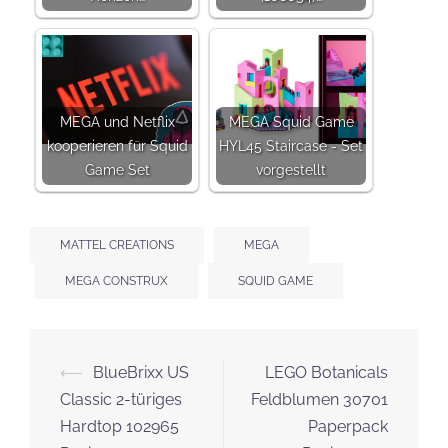
MEGA und Netflix
MEGA Squid Game
kooperieren für Squid
HYL45 Staircase - Set
Game Set
vorgestellt
MATTEL CREATIONS
MEGA
MEGA CONSTRUX
SQUID GAME
Beitrags-
⟵
BlueBrixx US
LEGO Botanicals
Navigation
Classic 2-türiges
Feldblumen 30701
Hardtop 102965
Paperpack