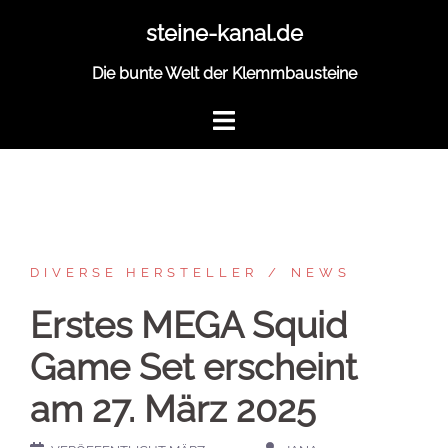
Zum
steine-kanal.de
Inhalt
springen
Die bunte Welt der Klemmbausteine
DIVERSE HERSTELLER
NEWS
Erstes MEGA Squid
Game Set erscheint
am 27. März 2025