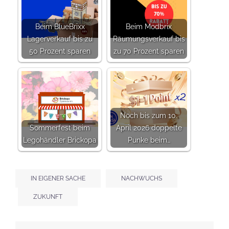
Beim BlueBrixx
Beim Modbrix
Lagerverkauf bis zu
Räumungsverkauf bis
50 Prozent sparen
zu 70 Prozent sparen
Noch bis zum 10.
Sommerfest beim
April 2026 doppelte
Legohändler Brickopa
Punke beim…
IN EIGENER SACHE
NACHWUCHS
ZUKUNFT