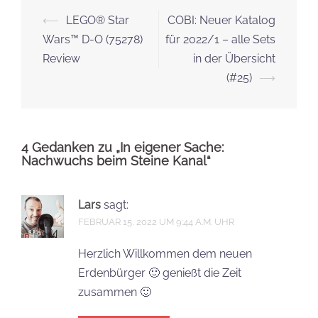
Beitrags-
⟵
LEGO® Star
COBI: Neuer Katalog
Navigation
Wars™ D-O (75278)
für 2022/1 – alle Sets
Review
in der Übersicht
(#25)
⟶
4 Gedanken zu „
In eigener Sache:
Nachwuchs beim Steine Kanal
“
Lars
sagt:
FEBRUAR 15, 2022 UM 9:44 A.M. UHR
Herzlich Willkommen dem neuen
Erdenbürger 🙂 genießt die Zeit
zusammen 🙂