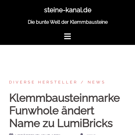
Zum
steine-kanal.de
Inhalt
springen
Die bunte Welt der Klemmbausteine
DIVERSE HERSTELLER
NEWS
Klemmbausteinmarke
Funwhole ändert
Name zu LumiBricks