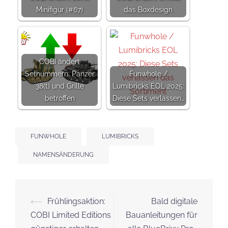
Minifigur (#67)
das Boxdesign
COBI ändert
Setnummern: Panzer
Funwhole /
38(t) und Grille
Lumibricks EOL 2025:
betroffen
Diese Sets verlassen…
FUNWHOLE
LUMIBRICKS
NAMENSÄNDERUNG
Beitrags-
⟵
Frühlingsaktion:
Bald digitale
Navigation
COBI Limited Editions
Bauanleitungen für