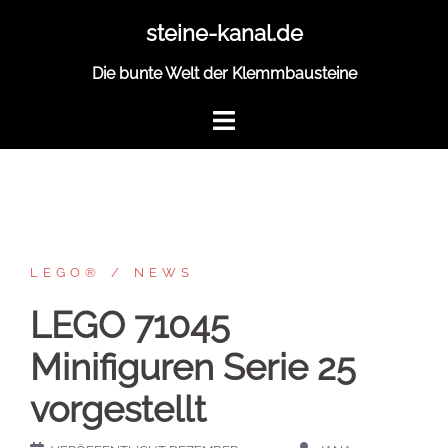
Zum
steine-kanal.de
Inhalt
springen
Die bunte Welt der Klemmbausteine
LEGO®
NEWS
LEGO 71045
Minifiguren Serie 25
vorgestellt