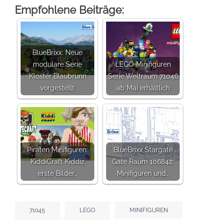
Empfohlene Beiträge:
BlueBrixx: Neue
modulare Serie
LEGO Minifiguren
Kloster Blaubrunn
Serie Weltraum 71046
vorgestellt
ab Mai erhältlich
Piraten Minifiguren:
BlueBrixx Stargate
KiddiCraft Kiddiz
Gate Raum 106842:
erste Bilder…
Minifiguren und…
71045
LEGO
MINIFIGUREN