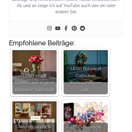
Ab und an zeige ich auf YouTube auch das ein oder
andere Set.
Empfohlene Beiträge:
LEGO Botanical
LEGO 10328
Collection:
Rosenstrauß ergänzt
Weihnachtsstern
Botanical Collection
und…
Neu ab Januar &
LEGO Botanical