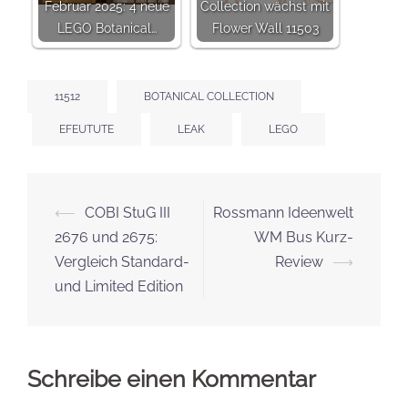
Februar 2025: 4 neue
Collection wächst mit
LEGO Botanical…
Flower Wall 11503
11512
BOTANICAL COLLECTION
EFEUTUTE
LEAK
LEGO
Beitrags-
⟵
COBI StuG III
Rossmann Ideenwelt
Navigation
2676 und 2675:
WM Bus Kurz-
Vergleich Standard-
Review
⟶
und Limited Edition
Schreibe einen Kommentar