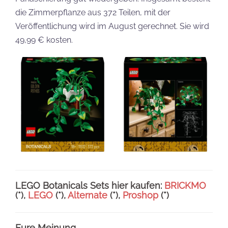
die Zimmerpflanze aus 372 Teilen, mit der
Veröffentlichung wird im August gerechnet. Sie wird
49,99 € kosten.
LEGO Botanicals Sets hier kaufen:
BRICKMO
(*),
LEGO
(
*)
,
Alternate
(*),
Proshop
(*)
Eure Meinung