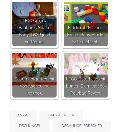
LEGO 40767
Baubares Space
Kiddicraft KC2001:
Baby: GWP jetzt
Erstes Baby Blocks
verfügbar
Set erscheint…
LEGO City
Bauernhofgarten mit
LEGO Osterhase mit
Vogelscheuche
bunten Eiern (30668)
(30590)…
Polybag Review
30665
BABY-GORILLA
DSCHUNGEL
DSCHUNGELFORSCHER