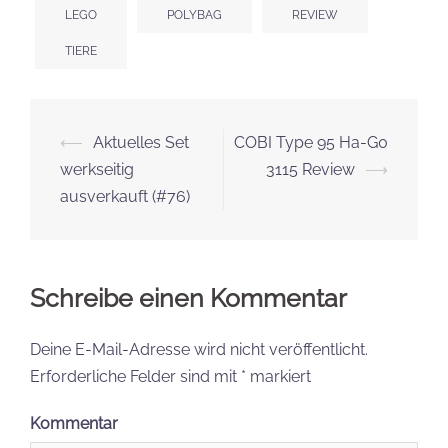
LEGO
POLYBAG
REVIEW
TIERE
Beitrags-
⟵
Aktuelles Set
COBI Type 95 Ha-G0
Navigation
werkseitig
3115 Review
⟶
ausverkauft (#76)
Schreibe einen Kommentar
Deine E-Mail-Adresse wird nicht veröffentlicht.
Erforderliche Felder sind mit
*
markiert
Kommentar