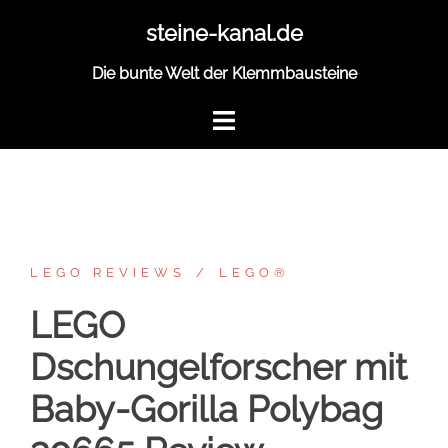
Zum
steine-kanal.de
Inhalt
springen
Die bunte Welt der Klemmbausteine
LEGO REVIEWS
LEGO®
LEGO
Dschungelforscher mit
Baby-Gorilla Polybag