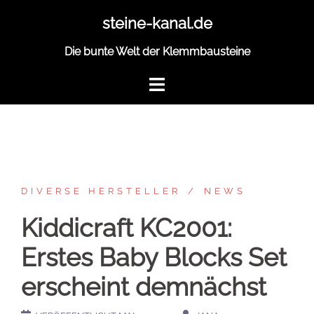
Zum
steine-kanal.de
Inhalt
springen
Die bunte Welt der Klemmbausteine
DIVERSE HERSTELLER
NEWS
Kiddicraft KC2001:
Erstes Baby Blocks Set
erscheint demnächst