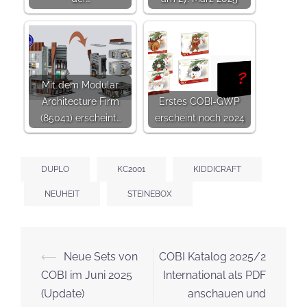
Mit dem Modular
Architecture Firm
Erstes COBI-GWP
(85041) erscheint…
erscheint noch 2024
DUPLO
KC2001
KIDDICRAFT
NEUHEIT
STEINEBOX
Beitrags-
⟵
Neue Sets von
COBI Katalog 2025/2
Navigation
COBI im Juni 2025
International als PDF
(Update)
anschauen und