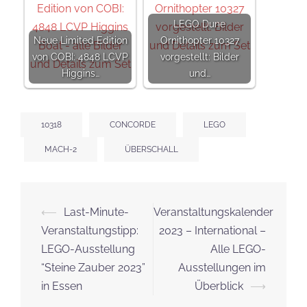
LEGO Dune
Neue Limited Edition
Ornithopter 10327
von COBI: 4848 LCVP
vorgestellt: Bilder
Higgins…
und…
10318
CONCORDE
LEGO
MACH-2
ÜBERSCHALL
Beitrags-
⟵
Last-Minute-
Veranstaltungskalender
Navigation
Veranstaltungstipp:
2023 – International –
LEGO-Ausstellung
Alle LEGO-
“Steine Zauber 2023”
Ausstellungen im
in Essen
Überblick
⟶