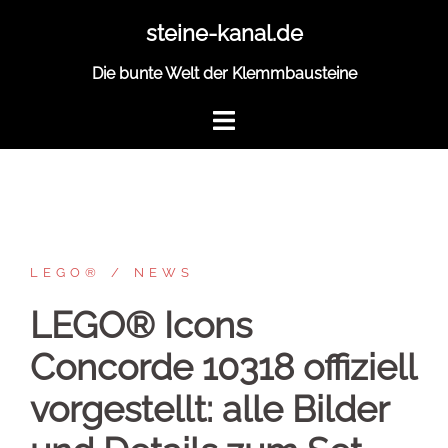
Zum
steine-kanal.de
Inhalt
springen
Die bunte Welt der Klemmbausteine
LEGO®
NEWS
LEGO® Icons
Concorde 10318 offiziell
vorgestellt: alle Bilder