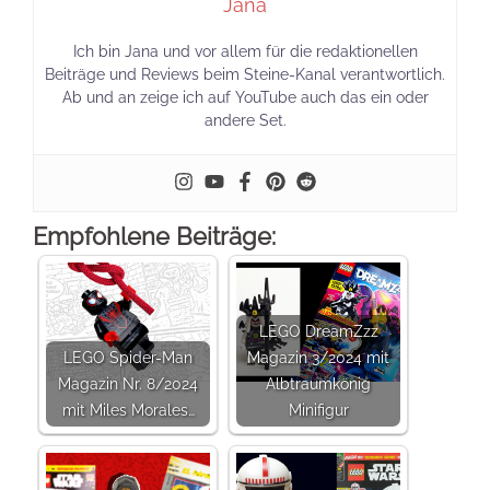
Jana
Ich bin Jana und vor allem für die redaktionellen
Beiträge und Reviews beim Steine-Kanal verantwortlich.
Ab und an zeige ich auf YouTube auch das ein oder
andere Set.
Empfohlene Beiträge:
LEGO DreamZzz
LEGO Spider-Man
Magazin 3/2024 mit
Magazin Nr. 8/2024
Albtraumkönig
mit Miles Morales…
Minifigur