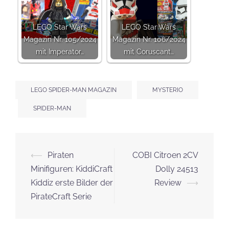
LEGO Star Wars
LEGO Star Wars
Magazin Nr. 105/2024
Magazin Nr. 106/2024
mit Imperator…
mit Coruscant…
LEGO SPIDER-MAN MAGAZIN
MYSTERIO
SPIDER-MAN
Beitrags-
⟵
Piraten
COBI Citroen 2CV
Navigation
Minifiguren: KiddiCraft
Dolly 24513
Kiddiz erste Bilder der
Review
⟶
PirateCraft Serie