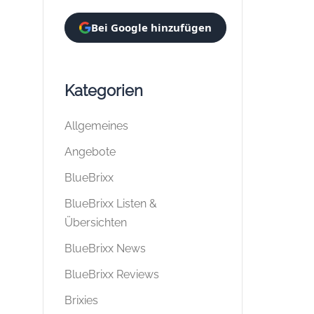
Bei Google hinzufügen
Kategorien
Allgemeines
Angebote
BlueBrixx
BlueBrixx Listen &
Übersichten
BlueBrixx News
BlueBrixx Reviews
Brixies