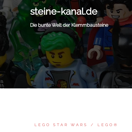
Zum
steine-kanal.de
Inhalt
springen
Die bunte Welt der Klemmbausteine
LEGO STAR WARS
LEGO®