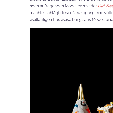
hoch aufragenden Modellen wie der
Old Wes
machte, schlägt dieser Neuzugang eine völlig 
weitläufigen Bauweise bringt das Modell ein