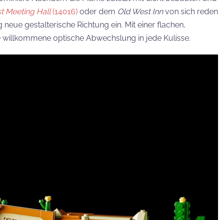
t Meeting Hall
(14016)
oder dem
Old West Inn
von sich reden
neue gestalterische Richtung ein. Mit einer flachen,
e willkommene optische Abwechslung in jede Kulisse.