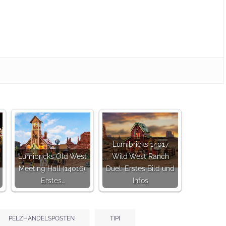
Lumibricks 14017
Lumibricks Old West
Wild West Ranch
Meeting Hall (14016):
Duel: Erstes Bild und
Erstes…
Infos
PELZHANDELSPOSTEN
TIPI