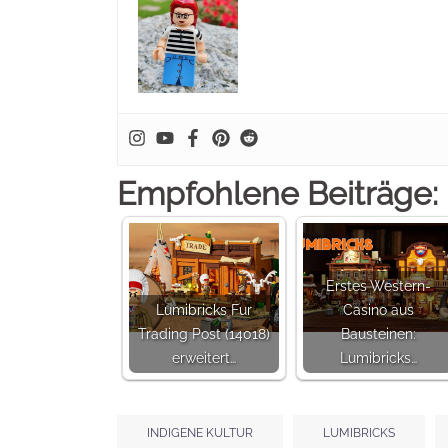
Empfohlene Beiträge:
Erstes Western-
Lumibricks Fur
Casino aus
Trading Post (14018)
Bausteinen:
erweitert…
Lumibricks…
INDIGENE KULTUR
LUMIBRICKS