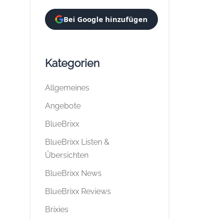
Bei Google hinzufügen
Kategorien
Allgemeines
Angebote
BlueBrixx
BlueBrixx Listen &
Übersichten
BlueBrixx News
BlueBrixx Reviews
Brixies