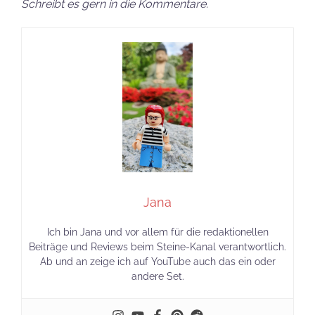
Ich bin Jana und vor allem für die redaktionellen
Beiträge und Reviews beim Steine-Kanal verantwortlich.
Ab und an zeige ich auf YouTube auch das ein oder
andere Set.
Empfohlene Beiträge:
Audi R8 LMS und
Mattel Brick Shop
Audi Avant RS2
gibt neue Lizenzen
ergänzen Mattel
bekannt:…
Brick…