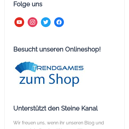
Unterstützt den Steine Kanal
Wir freuen uns, wenn ihr unseren Blog und
unsere Arbeit unterstützen wollt!
Dies könnt ihr ganz einfach machen, wenn ihr für
eure nächste Klemmbaustein Bestellung einen
unserer folgenden Affiliate-Links verwendet:
Werbung:
BlueBrixx (*)
LEGO Onlineshop (*)
Figuworld24 (*)