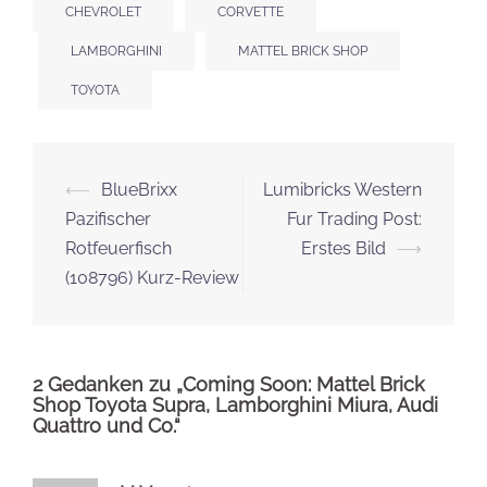
2 Gedanken zu „
Coming Soon: Mattel Brick
Shop Toyota Supra, Lamborghini Miura, Audi
Quattro und Co.
“
M.M
sagt:
MAI 29, 2026 UM 6:41 P.M. UHR
ganz klar der Chevy Silverardo!!! Den fahr
ich selber
ANTWORTEN
Thomas Schu
sagt:
JUNI 2, 2026 UM 12:52 A.M. UHR