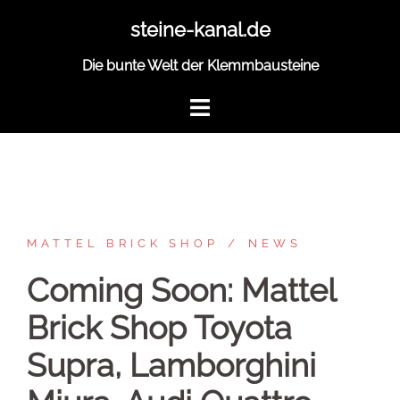
Zum
steine-kanal.de
Inhalt
springen
Die bunte Welt der Klemmbausteine
MATTEL BRICK SHOP
NEWS
Coming Soon: Mattel
Brick Shop Toyota
Supra, Lamborghini