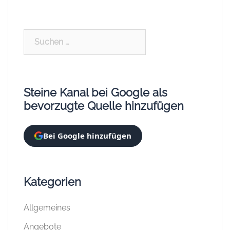
Kategorien
Allgemeines
Angebote
BlueBrixx
BlueBrixx Listen & Übersichten
BlueBrixx News
BlueBrixx Reviews
Brixies
CaDA
COBI