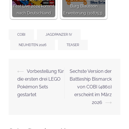
Fest Live 2024 kommt
Burg Blaustein
nach Deutschland
Erweiterung (108753)…
COBI
JAGDPANZER IV
NEUHEITEN 2026
TEASER
Beitrags-
⟵
Vorbestellung für
Sechste Version der
Navigation
die ersten drei LEGO
Battleship Bismarck
Pokémon Sets
von COBI (4860)
gestartet
erscheint im März
2026
⟶