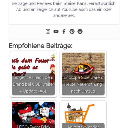
Beiträge und Reviews beim Steine-Kanal verantwortlich.
Ab und an zeige ich auf YouTube auch das ein oder
andere Set.
Empfohlene Beiträge:
So geht es nach dem
Brickopa Spielwaren:
Brand bei COBI weiter
Heute Neueröffnung
– Update (#62)
nach Umzug
LEGO-Event Brick
Adventskalender