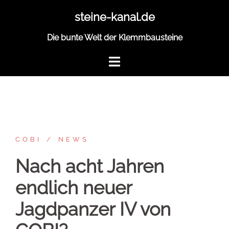
Zum
steine-kanal.de
Inhalt
springen
Die bunte Welt der Klemmbausteine
COBI
NEWS
Nach acht Jahren
endlich neuer
Jagdpanzer IV von